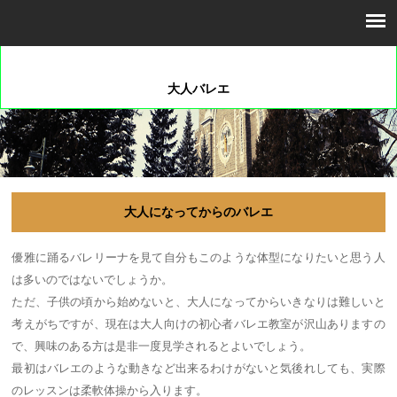
大人バレエ
大人になってからのバレエ
優雅に踊るバレリーナを見て自分もこのような体型になりたいと思う人
は多いのではないでしょうか。
ただ、子供の頃から始めないと、大人になってからいきなりは難しいと
考えがちですが、現在は大人向けの初心者バレエ教室が沢山ありますの
で、興味のある方は是非一度見学されるとよいでしょう。
最初はバレエのような動きなど出来るわけがないと気後れしても、実際
のレッスンは柔軟体操から入ります。