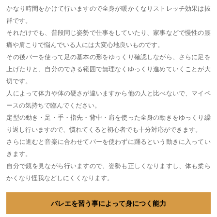
かなり時間をかけて行いますので全身が暖かくなりストレッチ効果は抜
群です。
それだけでも、普段同じ姿勢で仕事をしていたり、家事などで慢性の腰
痛や肩こりで悩んでいる人には大変心地良いものです。
その後バーを使って足の基本の形をゆっくり確認しながら、さらに足を
上げたりと、自分のできる範囲で無理なくゆっくり進めていくことが大
切です。
人によって体力や体の硬さが違いますから他の人と比べないで、マイペ
ースの気持ちで臨んでください。
定型の動き・足・手・指先・背中・肩を使った全身の動きをゆっくり繰
り返し行いますので、慣れてくると初心者でも十分対応ができます。
さらに進むと音楽に合わせてバーを使わずに踊るという動きに入ってい
きます。
自分で鏡を見ながら行いますので、姿勢も正しくなりますし、体も柔ら
かくなり怪我などしにくくなります。
バレエを習う事によって身につく能力