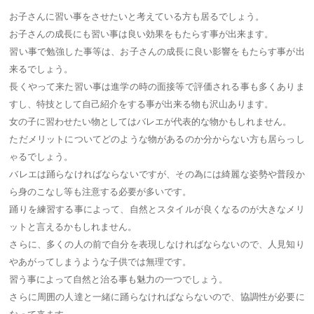
お子さんに習い事をさせたいと考えている方も居るでしょう。
お子さんの成長にも習い事は良い効果をもたらす事が出来ます。
習い事で勉強した事等は、お子さんの成長に良い影響をもたらす事が出
来るでしょう。
長くやって来た習い事は進学の時の面接等で評価される事も多くありま
すし、特技として自己紹介をする事が出来る物も沢山あります。
女の子に習わせたい物としてはバレエが代表的な物かもしれません。
ただメリットについてどのような物があるのか分からない方も居らっし
ゃるでしょう。
バレエは踊らなければならないですが、その為には綺麗な姿勢や普段か
ら身のこなし等も注意する必要が多いです。
踊りを練習する事によって、自然とスタイルが良くなるのが大きなメリ
ットと言えるかもしれません。
さらに、多くの人の前で自分を表現しなければならないので、人見知り
やあがってしまうような子供では無理です。
習う事によって自然と治る事も魅力の一つでしょう。
さらに周囲の人達と一緒に踊らなければならないので、協調性が必要に